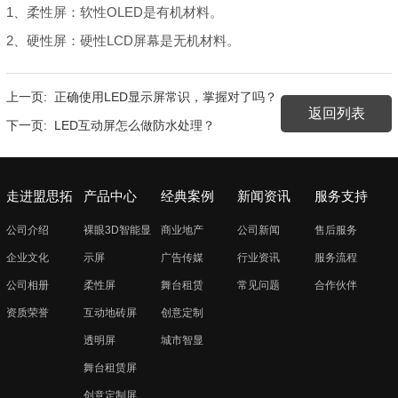
1、柔性屏：软性OLED是有机材料。
2、硬性屏：硬性LCD屏幕是无机材料。
上一页:
正确使用LED显示屏常识，掌握对了吗？
返回列表
下一页:
LED互动屏怎么做防水处理？
走进盟思拓
产品中心
经典案例
新闻资讯
服务支持
公司介绍
裸眼3D智能显
商业地产
公司新闻
售后服务
企业文化
示屏
广告传媒
行业资讯
服务流程
公司相册
柔性屏
舞台租赁
常见问题
合作伙伴
资质荣誉
互动地砖屏
创意定制
透明屏
城市智显
舞台租赁屏
创意定制屏