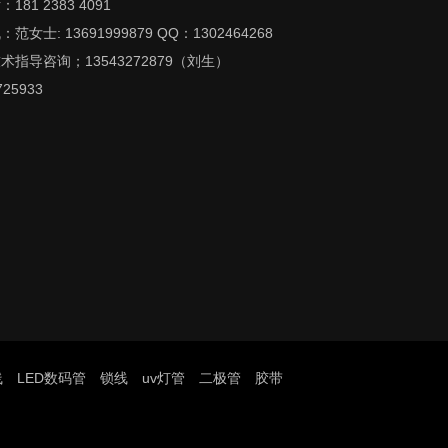
181 2383 4091
范女士: 13691999879 QQ：1302464268
术指导咨询；13543272879（刘生）
725933
线
LED数码管
锁线
uv灯管
二极管
胶带