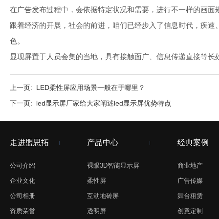
在广告发布过程中，会依据特定状况和需要，进行不一样的画面
跟着经济的开展，社会的前进，咱们已经步入了信息时代，疾速、
色。
显现屏置于人员会集的当地，具有接触面广、信息传递直接等长
上一页:
LED柔性屏应用场景一般在于哪里？
下一页:
led显示屏厂家给大家阐述led显示屏优势特点
走进盟思拓
产品中心
经典案例
公司介绍
裸眼3D智能显示屏
商业地产
企业文化
柔性屏
广告传媒
公司相册
互动地砖屏
舞台租赁
资质荣誉
透明屏
创意定制