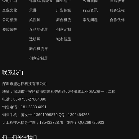
公司介绍
裸眼3D智能显
商业地产
公司新闻
售后服务
企业文化
示屏
广告传媒
行业资讯
服务流程
公司相册
柔性屏
舞台租赁
常见问题
合作伙伴
资质荣誉
互动地砖屏
创意定制
透明屏
城市智显
舞台租赁屏
创意定制屏
联系我们
深圳市盟思拓科技有限公司
地址：深圳市宝安区福海街道和秀西路66号濠成工业园A2栋一，二楼
电话：86-0755-27804890
销售电话：181 2383 4091
销售手机：范女士: 13691999879 QQ：1302464268
大工程技术指导咨询；13543272879（刘生）QQ:269725933
扫一扫关注我们