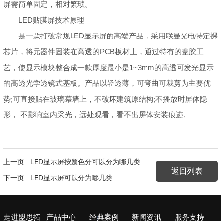
屏需简单固定，相对繁琐。
LED贴膜屏技术原理
是一款打破常规LED显示屏的高端产品，采用联曼光电特定裸
芯片，将元器件固装在高透的PCB板材上，通过特有的盖胶工
艺，使显示模块整合成一款厚度最小是1~3mm的高透可发光显示
的高透光学透镜式基板。产品以轻透薄，可弯曲可裁剪为主要优
势;可直接贴在玻璃幕墙上，不破坏建筑原结构;不播放时屏体隐
形， 不影响室内采光，远处观看，看不出屏体安装痕迹。
上一页:
LED显示屏按颜色分可以分为哪几类
返回列表
下一页:
LED显示屏可以分为哪几类
走进盟思拓
产品中心
经典案例
新闻资讯
服务支持